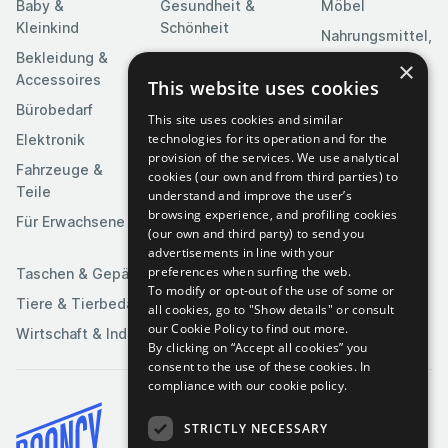
Baby &
Gesundheit &
Möbel
Kleinkind
Schönheit
Nahrungsmittel,
Bekleidung &
Heim & Garten
Getränke &
×
Accessoires
Tabak
This website uses cookies
Heimwerkerbedarf
Bürobedarf
Religion &
Kameras & Optik
This site uses cookies and similar
Feierlichkeiten
technologies for its operation and for the
Elektronik
Kunst &
provision of the services. We use analytical
Software
Fahrzeuge &
Unterhaltung
cookies (our own and from third parties) to
Teile
Spielzeuge &
understand and improve the user’s
Medien
Spiele
browsing experience, and profiling cookies
Für Erwachsene
(our own and third party) to send you
Sportartikel
advertisements in line with your
preferences when surfing the web.
Taschen & Gepäck
To modify or opt-out of the use of some or
Tiere & Tierbedarf
all cookies, go to "Show details" or consult
our Cookie Policy to find out more.
Wirtschaft & Industrie
By clicking on “Accept all cookies” you
consent to the use of these cookies.
In
compliance with our cookie policy.
STRICTLY NECESSARY
Bedingungen & Konditionen