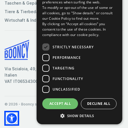
preferences when surfing the web.
Taschen & Gepäck
To modify or opt-out of the use of some or
Tiere & Tierbedarf
all cookies, go to "Show details" or consult
our Cookie Policy to find out more.
Wirtschaft & Industrie
By clicking on “Accept all cookies” you
consent to the use of these cookies.
In
compliance with our cookie policy.
STRICTLY NECESSARY
Bedingungen & Konditionen
Cookie-Richtlinie
PERFORMANCE
Datenschutzrichtlinie
TARGETING
Via Scialoia, 49, Florenz,
Kontaktiere uns
Italien
FUNCTIONALITY
VAT IT06534300485
UNCLASSIFIED
ACCEPT ALL
DECLINE ALL
© 2026
- Booncy srl - VAT IT06534300485
SHOW DETAILS