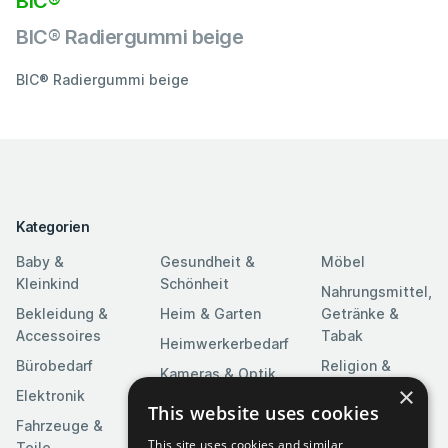
BIC®
BIC® Radiergummi beige
BIC® Radiergummi beige
Kategorien
Baby &
Gesundheit &
Möbel
Kleinkind
Schönheit
Nahrungsmittel,
Bekleidung &
Heim & Garten
Getränke &
Accessoires
Tabak
Heimwerkerbedarf
Bürobedarf
Religion &
Kameras & Optik
Feierlichkeiten
×
Elektronik
Kunst &
This website uses cookies
Software
Fahrzeuge &
Unterhaltung
This site uses cookies and similar
Teile
Spielzeuge &