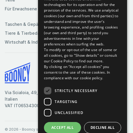
Medien
technologies for its operation and for the
Spiele
Für Erwachsene
provision of the services. We use analytical
Sportartikel
cookies (our own and from third parties) to
understand and improve the user’s
Taschen & Gepäck
browsing experience, and profiling cookies
(our own and third party) to send you
Tiere & Tierbedarf
advertisements in line with your
Wirtschaft & Industrie
preferences when surfing the web.
To modify or opt-out of the use of some or
all cookies, go to "Show details" or consult
our Cookie Policy to find out more.
By clicking on “Accept all cookies” you
Bedingungen & Konditionen
consent to the use of these cookies.
In
compliance with our cookie policy.
Cookie-Richtlinie
Datenschutzrichtlinie
STRICTLY NECESSARY
Via Scialoia, 49, Florenz,
Kontaktiere uns
Italien
TARGETING
VAT IT06534300485
UNCLASSIFIED
ACCEPT ALL
DECLINE ALL
© 2026
- Booncy srl - VAT IT06534300485