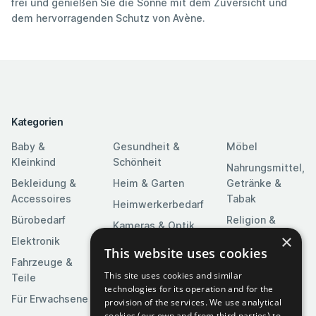
frei und genießen Sie die Sonne mit dem Zuversicht und
dem hervorragenden Schutz von Avène.
Kategorien
Baby &
Gesundheit &
Möbel
Kleinkind
Schönheit
Nahrungsmittel,
Bekleidung &
Heim & Garten
Getränke &
Accessoires
Tabak
Heimwerkerbedarf
Bürobedarf
Religion &
Kameras & Optik
Feierlichkeiten
×
Elektronik
Kunst &
This website uses cookies
Software
Fahrzeuge &
Unterhaltung
This site uses cookies and similar
Teile
Spielzeuge &
Medien
technologies for its operation and for the
Spiele
Für Erwachsene
provision of the services. We use analytical
Sportartikel
cookies (our own and from third parties) to