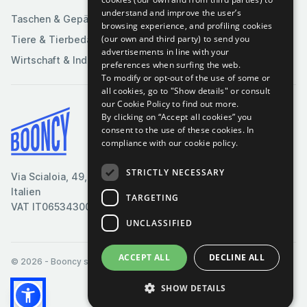
understand and improve the user’s
Taschen & Gepäck
browsing experience, and profiling cookies
(our own and third party) to send you
Tiere & Tierbedarf
advertisements in line with your
Wirtschaft & Industrie
preferences when surfing the web.
To modify or opt-out of the use of some or
all cookies, go to "Show details" or consult
our Cookie Policy to find out more.
By clicking on “Accept all cookies” you
Bedingungen & Konditionen
consent to the use of these cookies.
In
compliance with our cookie policy.
Cookie-Richtlinie
Datenschutzrichtlinie
STRICTLY NECESSARY
Via Scialoia, 49, Florenz,
Kontaktiere uns
Italien
TARGETING
VAT IT06534300485
UNCLASSIFIED
ACCEPT ALL
DECLINE ALL
© 2026
- Booncy srl - VAT IT06534300485
SHOW DETAILS