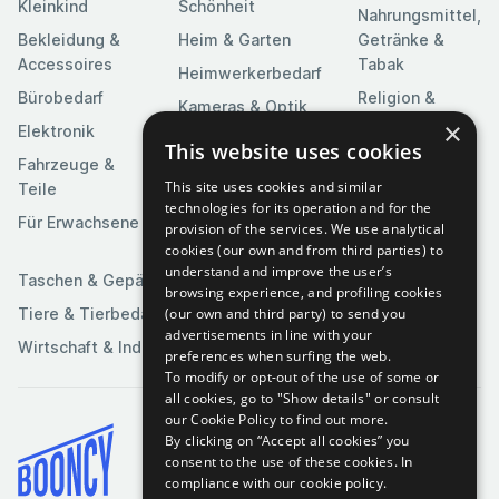
Kleinkind
Schönheit
Nahrungsmittel,
Bekleidung &
Heim & Garten
Getränke &
Accessoires
Tabak
Heimwerkerbedarf
Bürobedarf
Religion &
Kameras & Optik
Feierlichkeiten
×
Elektronik
Kunst &
This website uses cookies
Software
Fahrzeuge &
Unterhaltung
This site uses cookies and similar
Teile
Spielzeuge &
Medien
technologies for its operation and for the
Spiele
Für Erwachsene
provision of the services. We use analytical
Sportartikel
cookies (our own and from third parties) to
understand and improve the user’s
Taschen & Gepäck
browsing experience, and profiling cookies
(our own and third party) to send you
Tiere & Tierbedarf
advertisements in line with your
Wirtschaft & Industrie
preferences when surfing the web.
To modify or opt-out of the use of some or
all cookies, go to "Show details" or consult
our Cookie Policy to find out more.
By clicking on “Accept all cookies” you
Bedingungen & Konditionen
consent to the use of these cookies.
In
compliance with our cookie policy.
Cookie-Richtlinie