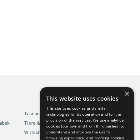
×
This website uses cookies
This site uses cookies and similar
Taschen & Gepäck
technologies for its operation and for the
provision of the services. We use analytical
Tabak
Tiere & Tierbedarf
cookies (our own and from third parties) to
understand and improve the user’s
Wirtschaft & Industrie
browsing experience, and profiling cookies