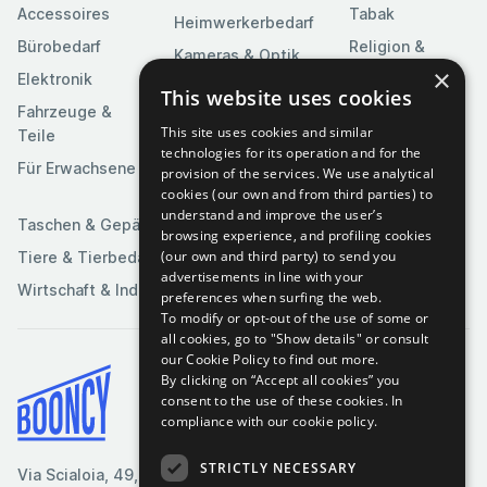
Accessoires
Tabak
Heimwerkerbedarf
Bürobedarf
Religion &
Kameras & Optik
Feierlichkeiten
×
Elektronik
Kunst &
This website uses cookies
Software
Fahrzeuge &
Unterhaltung
This site uses cookies and similar
Teile
Spielzeuge &
Medien
technologies for its operation and for the
Spiele
Für Erwachsene
provision of the services. We use analytical
Sportartikel
cookies (our own and from third parties) to
understand and improve the user’s
Taschen & Gepäck
browsing experience, and profiling cookies
(our own and third party) to send you
Tiere & Tierbedarf
advertisements in line with your
Wirtschaft & Industrie
preferences when surfing the web.
To modify or opt-out of the use of some or
all cookies, go to "Show details" or consult
our Cookie Policy to find out more.
By clicking on “Accept all cookies” you
Bedingungen & Konditionen
consent to the use of these cookies.
In
compliance with our cookie policy.
Cookie-Richtlinie
Datenschutzrichtlinie
STRICTLY NECESSARY
Via Scialoia, 49, Florenz,