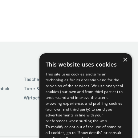
×
This website uses cookies
This site uses cookies and similar
Taschen & Gepäck
technologies for its operation and for the
provision of the services. We use analytical
Tabak
Tiere & Tierbedarf
cookies (our own and from third parties) to
understand and improve the user’s
Wirtschaft & Industrie
browsing experience, and profiling cookies
(our own and third party) to send you
advertisements in line with your
preferences when surfing the web.
To modify or opt-out of the use of some or
all cookies, go to "Show details" or consult