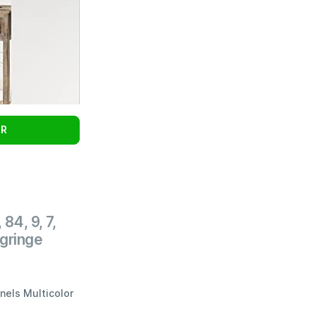
UR
84, 9, 7,
ngringe
nels Multicolor