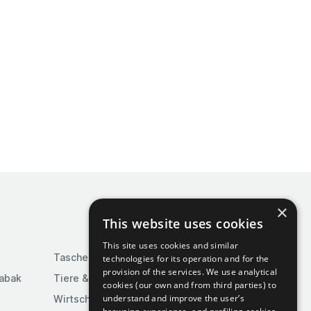
×
This website uses cookies
This site uses cookies and similar
Taschen & Gepäck
technologies for its operation and for the
provision of the services. We use analytical
Tabak
Tiere & Tierbedarf
cookies (our own and from third parties) to
understand and improve the user’s
Wirtschaft & Industrie