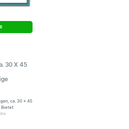
R
Ca. 30 X 45
tige
ogen, ca. 30 x 45
 Bietet
lia