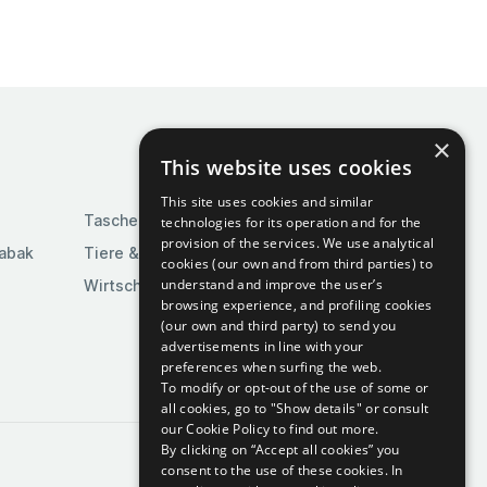
×
This website uses cookies
This site uses cookies and similar
Taschen & Gepäck
technologies for its operation and for the
provision of the services. We use analytical
Tabak
Tiere & Tierbedarf
cookies (our own and from third parties) to
understand and improve the user’s
Wirtschaft & Industrie
browsing experience, and profiling cookies
(our own and third party) to send you
advertisements in line with your
preferences when surfing the web.
To modify or opt-out of the use of some or
all cookies, go to "Show details" or consult
our Cookie Policy to find out more.
By clicking on “Accept all cookies” you
consent to the use of these cookies.
In