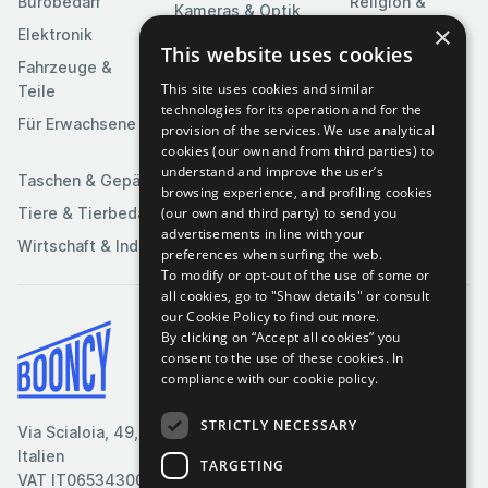
Bürobedarf
Religion &
Kameras & Optik
Feierlichkeiten
×
Elektronik
Kunst &
This website uses cookies
Software
Fahrzeuge &
Unterhaltung
This site uses cookies and similar
Teile
Spielzeuge &
Medien
technologies for its operation and for the
Spiele
Für Erwachsene
provision of the services. We use analytical
Sportartikel
cookies (our own and from third parties) to
understand and improve the user’s
Taschen & Gepäck
browsing experience, and profiling cookies
(our own and third party) to send you
Tiere & Tierbedarf
advertisements in line with your
Wirtschaft & Industrie
preferences when surfing the web.
To modify or opt-out of the use of some or
all cookies, go to "Show details" or consult
our Cookie Policy to find out more.
By clicking on “Accept all cookies” you
Bedingungen & Konditionen
consent to the use of these cookies.
In
compliance with our cookie policy.
Cookie-Richtlinie
Datenschutzrichtlinie
STRICTLY NECESSARY
Via Scialoia, 49, Florenz,
Kontaktiere uns
Italien
TARGETING
VAT IT06534300485