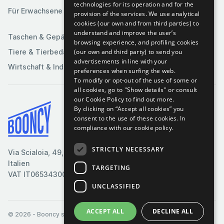
technologies for its operation and for the
Spiele
Für Erwachsene
provision of the services. We use analytical
Sportartikel
cookies (our own and from third parties) to
understand and improve the user’s
Taschen & Gepäck
browsing experience, and profiling cookies
(our own and third party) to send you
Tiere & Tierbedarf
advertisements in line with your
Wirtschaft & Industrie
preferences when surfing the web.
To modify or opt-out of the use of some or
all cookies, go to "Show details" or consult
our Cookie Policy to find out more.
By clicking on “Accept all cookies” you
Bedingungen & Konditionen
consent to the use of these cookies.
In
compliance with our cookie policy.
Cookie-Richtlinie
Datenschutzrichtlinie
STRICTLY NECESSARY
Via Scialoia, 49, Florenz,
Kontaktiere uns
Italien
TARGETING
VAT IT06534300485
UNCLASSIFIED
ACCEPT ALL
DECLINE ALL
© 2026
- Booncy srl - VAT IT06534300485