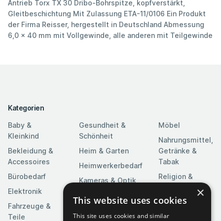
Antrieb Torx TX 30 Dribo-Bohrspitze, kopfverstärkt,
Gleitbeschichtung Mit Zulassung ETA-11/0106 Ein Produkt
der Firma Reisser, hergestellt in Deutschland Abmessung
6,0 x 40 mm mit Vollgewinde, alle anderen mit Teilgewinde
Kategorien
Baby &
Gesundheit &
Möbel
Kleinkind
Schönheit
Nahrungsmittel,
Bekleidung &
Heim & Garten
Getränke &
Accessoires
Tabak
Heimwerkerbedarf
Bürobedarf
Religion &
Kameras & Optik
Feierlichkeiten
×
Elektronik
Kunst &
This website uses cookies
Software
Fahrzeuge &
Unterhaltung
This site uses cookies and similar
Teile
Spielzeuge &
Medien