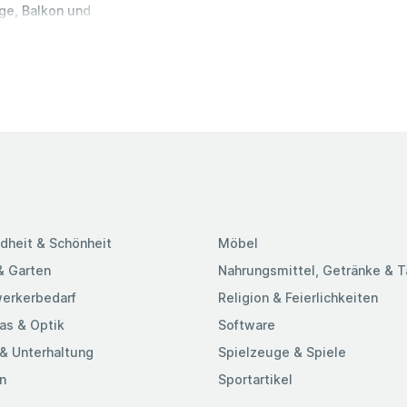
ge, Balkon und
 schlagfestem
), ideal für den
 E27-Fassung
t max. 20 W
- und Auschalten
cht, optimal in
lder
Dübel, 3x
gen (L x B x H):
hluss: 220 –
 Leuchtmittel
dheit & Schönheit
Möbel
& Garten
Nahrungsmittel, Getränke & 
erkerbedarf
Religion & Feierlichkeiten
as & Optik
Software
& Unterhaltung
Spielzeuge & Spiele
n
Sportartikel