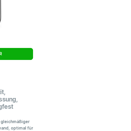
R
t,
ssung,
gfest
 gleichmäßiger
and, optimal für