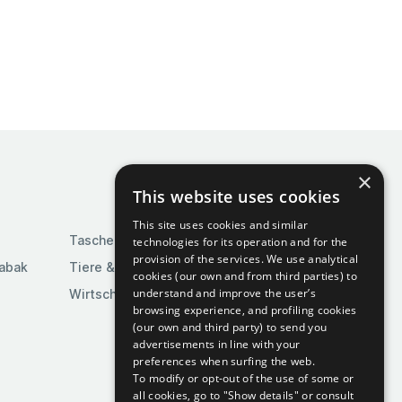
×
This website uses cookies
This site uses cookies and similar
Taschen & Gepäck
technologies for its operation and for the
provision of the services. We use analytical
Tabak
Tiere & Tierbedarf
cookies (our own and from third parties) to
understand and improve the user’s
Wirtschaft & Industrie
browsing experience, and profiling cookies
(our own and third party) to send you
advertisements in line with your
preferences when surfing the web.
To modify or opt-out of the use of some or
all cookies, go to "Show details" or consult