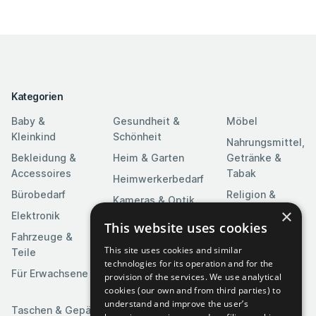
Kategorien
Baby &
Gesundheit &
Möbel
Kleinkind
Schönheit
Nahrungsmittel,
Bekleidung &
Heim & Garten
Getränke &
Accessoires
Tabak
Heimwerkerbedarf
Bürobedarf
Religion &
Kameras & Optik
Feierlichkeiten
×
Elektronik
Kunst &
This website uses cookies
Software
Fahrzeuge &
Unterhaltung
This site uses cookies and similar
Teile
Spielzeuge &
Medien
technologies for its operation and for the
Spiele
Für Erwachsene
provision of the services. We use analytical
Sportartikel
cookies (our own and from third parties) to
understand and improve the user’s
Taschen & Gepäck