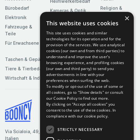
Heimwerkerbedarf
Bürobedarf
Religion &
Kameras & Optik
Feierlichkeiten
×
Elektronik
Kunst &
This website uses cookies
Software
Fahrzeuge &
Unterhaltung
This site uses cookies and similar
Teile
Spielzeuge &
Medien
technologies for its operation and for the
Spiele
Für Erwachsene
provision of the services. We use analytical
Sportartikel
cookies (our own and from third parties) to
understand and improve the user’s
Taschen & Gepäck
browsing experience, and profiling cookies
(our own and third party) to send you
Tiere & Tierbedarf
advertisements in line with your
Wirtschaft & Industrie
preferences when surfing the web.
To modify or opt-out of the use of some or
all cookies, go to "Show details" or consult
our Cookie Policy to find out more.
By clicking on “Accept all cookies” you
Bedingungen & Konditionen
consent to the use of these cookies.
In
compliance with our cookie policy.
Cookie-Richtlinie
Datenschutzrichtlinie
STRICTLY NECESSARY
Via Scialoia, 49, Florenz,
Kontaktiere uns
Italien