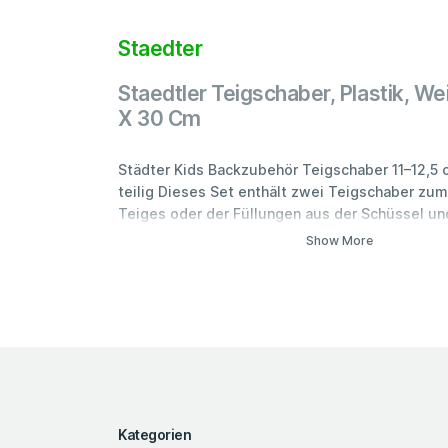
Staedter
Staedtler Teigschaber, Plastik, We
X 30 Cm
Städter Kids Backzubehör Teigschaber 11–12,5 
teilig Dieses Set enthält zwei Teigschaber z
Teiges oder der Füllungen aus der Schüssel u
Glattstreichen in der Form Mit dem Kammschabe
Show More
Ihre Torte in zwei verschiedenen Mustern: fein
grobgezackt. Besonders zum Verzieren von Cr
Sahnetorten geeignet Aus hochwertigem, lebe
Kunststoff, spülmaschinenfest. Größe 11–12,5 c
Kunststoff
Kategorien