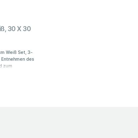
iß, 30 X 30
cm Weiß Set, 3-
um Entnehmen des
nd zum
r verzieren Sie
- und
eme- oder
nsmittelechtem
m / Material