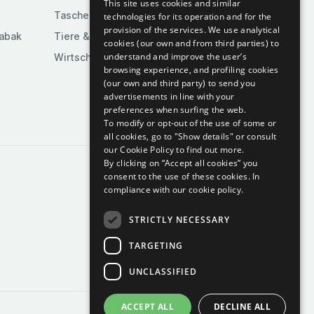
This site uses cookies and similar
Taschen & Gepäck
technologies for its operation and for the
provision of the services. We use analytical
Tabak
Tiere & Tierbedarf
cookies (our own and from third parties) to
understand and improve the user’s
Wirtschaft & Industrie
browsing experience, and profiling cookies
(our own and third party) to send you
advertisements in line with your
preferences when surfing the web.
To modify or opt-out of the use of some or
all cookies, go to "Show details" or consult
our Cookie Policy to find out more.
By clicking on “Accept all cookies” you
consent to the use of these cookies.
In
compliance with our cookie policy.
STRICTLY NECESSARY
TARGETING
UNCLASSIFIED
ACCEPT ALL
DECLINE ALL