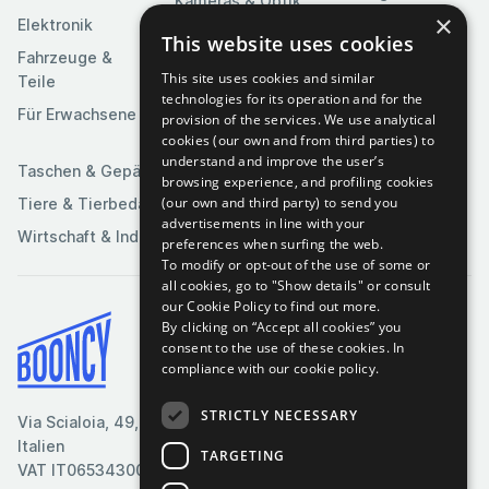
Kameras & Optik
Feierlichkeiten
×
Elektronik
Kunst &
This website uses cookies
Software
Fahrzeuge &
Unterhaltung
This site uses cookies and similar
Teile
Spielzeuge &
Medien
technologies for its operation and for the
Spiele
Für Erwachsene
provision of the services. We use analytical
Sportartikel
cookies (our own and from third parties) to
understand and improve the user’s
Taschen & Gepäck
browsing experience, and profiling cookies
(our own and third party) to send you
Tiere & Tierbedarf
advertisements in line with your
Wirtschaft & Industrie
preferences when surfing the web.
To modify or opt-out of the use of some or
all cookies, go to "Show details" or consult
our Cookie Policy to find out more.
By clicking on “Accept all cookies” you
Bedingungen & Konditionen
consent to the use of these cookies.
In
compliance with our cookie policy.
Cookie-Richtlinie
Datenschutzrichtlinie
STRICTLY NECESSARY
Via Scialoia, 49, Florenz,
Kontaktiere uns
Italien
TARGETING
VAT IT06534300485