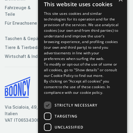
Kunst &
This website uses cookies
Software
Fahrzeuge &
Unterhaltung
This site uses cookies and similar
Teile
Spielzeuge &
Medien
technologies for its operation and for the
Spiele
Für Erwachsene
provision of the services. We use analytical
Sportartikel
cookies (our own and from third parties) to
understand and improve the user’s
Taschen & Gepäck
browsing experience, and profiling cookies
(our own and third party) to send you
Tiere & Tierbedarf
advertisements in line with your
Wirtschaft & Industrie
preferences when surfing the web.
To modify or opt-out of the use of some or
all cookies, go to "Show details" or consult
our Cookie Policy to find out more.
By clicking on “Accept all cookies” you
Bedingungen & Konditionen
consent to the use of these cookies.
In
compliance with our cookie policy.
Cookie-Richtlinie
Datenschutzrichtlinie
STRICTLY NECESSARY
Via Scialoia, 49, Florenz,
Kontaktiere uns
Italien
TARGETING
VAT IT06534300485
UNCLASSIFIED