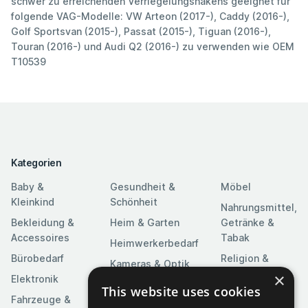
schwer zu erreichenden Verriegelungshakens geeignet für
folgende VAG-Modelle: VW Arteon (2017-), Caddy (2016-),
Golf Sportsvan (2015-), Passat (2015-), Tiguan (2016-),
Touran (2016-) und Audi Q2 (2016-) zu verwenden wie OEM
T10539
Kategorien
Baby &
Gesundheit &
Möbel
Kleinkind
Schönheit
Nahrungsmittel,
Bekleidung &
Heim & Garten
Getränke &
Accessoires
Tabak
Heimwerkerbedarf
Bürobedarf
Religion &
Kameras & Optik
Feierlichkeiten
×
Elektronik
Kunst &
This website uses cookies
Software
Fahrzeuge &
Unterhaltung