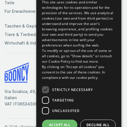
This site uses cookies and similar
Teile
Spielzeuge &
Medien
technologies for its operation and for the
Spiele
Für Erwachsene
provision of the services. We use analytical
Sportartikel
cookies (our own and from third parties) to
understand and improve the user’s
Taschen & Gepäck
browsing experience, and profiling cookies
(our own and third party) to send you
Tiere & Tierbedarf
advertisements in line with your
Wirtschaft & Industrie
preferences when surfing the web.
To modify or opt-out of the use of some or
all cookies, go to "Show details" or consult
our Cookie Policy to find out more.
By clicking on “Accept all cookies” you
Bedingungen & Konditionen
consent to the use of these cookies.
In
compliance with our cookie policy.
Cookie-Richtlinie
Datenschutzrichtlinie
STRICTLY NECESSARY
Via Scialoia, 49, Florenz,
Kontaktiere uns
Italien
TARGETING
VAT IT06534300485
UNCLASSIFIED
ACCEPT ALL
DECLINE ALL
© 2026
- Booncy srl - VAT IT06534300485