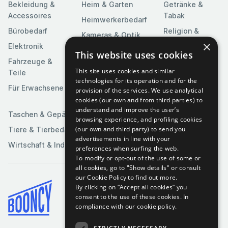
Bekleidung &
Heim & Garten
Getränke &
Accessoires
Tabak
Heimwerkerbedarf
Bürobedarf
Religion &
Kameras & Optik
Feierlichkeiten
×
Elektronik
Kunst &
This website uses cookies
Software
Fahrzeuge &
Unterhaltung
This site uses cookies and similar
Teile
Spielzeuge &
Medien
technologies for its operation and for the
Spiele
Für Erwachsene
provision of the services. We use analytical
Sportartikel
cookies (our own and from third parties) to
understand and improve the user’s
Taschen & Gepäck
browsing experience, and profiling cookies
(our own and third party) to send you
Tiere & Tierbedarf
advertisements in line with your
Wirtschaft & Industrie
preferences when surfing the web.
To modify or opt-out of the use of some or
all cookies, go to "Show details" or consult
our Cookie Policy to find out more.
By clicking on “Accept all cookies” you
Bedingungen & Konditionen
consent to the use of these cookies.
In
compliance with our cookie policy.
Cookie-Richtlinie
Datenschutzrichtlinie