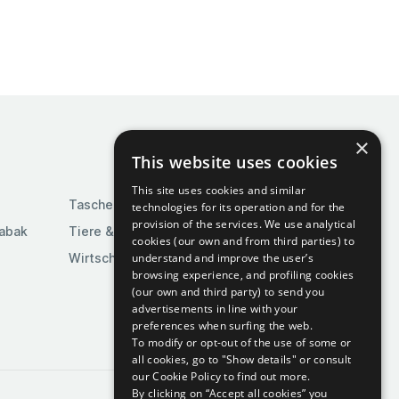
×
This website uses cookies
This site uses cookies and similar
Taschen & Gepäck
technologies for its operation and for the
provision of the services. We use analytical
Tabak
Tiere & Tierbedarf
cookies (our own and from third parties) to
understand and improve the user’s
Wirtschaft & Industrie
browsing experience, and profiling cookies
(our own and third party) to send you
advertisements in line with your
preferences when surfing the web.
To modify or opt-out of the use of some or
all cookies, go to "Show details" or consult
our Cookie Policy to find out more.
By clicking on “Accept all cookies” you