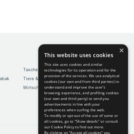
×
This website uses cookies
This site uses cookies and similar
Taschen & Gepäck
technologies for its operation and for the
provision of the services. We use analytical
Tabak
Tiere & Tierbedarf
cookies (our own and from third parties) to
understand and improve the user’s
Wirtschaft & Industrie
browsing experience, and profiling cookies
(our own and third party) to send you
advertisements in line with your
preferences when surfing the web.
To modify or opt-out of the use of some or
all cookies, go to "Show details" or consult
our Cookie Policy to find out more.
By clicking on “Accept all cookies” you