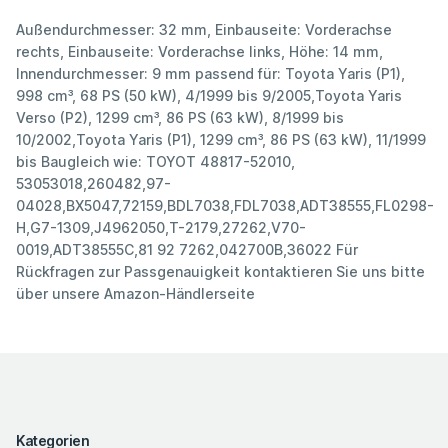
Außendurchmesser: 32 mm, Einbauseite: Vorderachse
rechts, Einbauseite: Vorderachse links, Höhe: 14 mm,
Innendurchmesser: 9 mm passend für: Toyota Yaris (P1),
998 cm³, 68 PS (50 kW), 4/1999 bis 9/2005,Toyota Yaris
Verso (P2), 1299 cm³, 86 PS (63 kW), 8/1999 bis
10/2002,Toyota Yaris (P1), 1299 cm³, 86 PS (63 kW), 11/1999
bis Baugleich wie: TOYOT 48817-52010,
53053018,260482,97-
04028,BX5047,72159,BDL7038,FDL7038,ADT38555,FL0298-
H,G7-1309,J4962050,T-2179,27262,V70-
0019,ADT38555C,81 92 7262,042700B,36022 Für
Rückfragen zur Passgenauigkeit kontaktieren Sie uns bitte
über unsere Amazon-Händlerseite
Kategorien