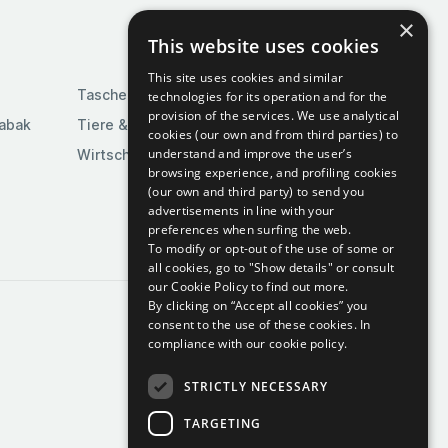
×
This website uses cookies
This site uses cookies and similar
Taschen & Gepäck
technologies for its operation and for the
provision of the services. We use analytical
Tabak
Tiere & Tierbedarf
cookies (our own and from third parties) to
understand and improve the user’s
Wirtschaft & Industrie
browsing experience, and profiling cookies
(our own and third party) to send you
advertisements in line with your
preferences when surfing the web.
To modify or opt-out of the use of some or
all cookies, go to "Show details" or consult
our Cookie Policy to find out more.
By clicking on “Accept all cookies” you
consent to the use of these cookies.
In
compliance with our cookie policy.
STRICTLY NECESSARY
TARGETING