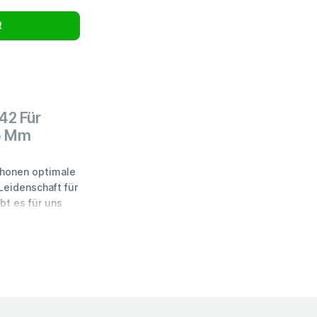
R
42 Für
35 Mm
chonen optimale
Leidenschaft für
bt es für uns
 Top-
nug ist.