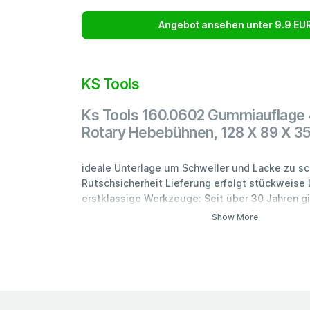
Angebot ansehen unter 9.9 EU
KS Tools
Ks Tools 160.0602 Gummiauflage 
Rotary Hebebühnen, 128 X 89 X 
ideale Unterlage um Schweller und Lacke zu s
Rutschsicherheit Lieferung erfolgt stückweise 
erstklassige Werkzeuge: Seit über 30 Jahren gi
kein Limit. Absolute Top-Qualität: Über 45.000
Show More
Werkzeuge, bei denen das Beste gerade gut ge