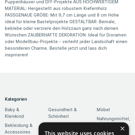
Puppenhäuser und DIY-Projekte AUS HOCHWERTIGEM
MATERIAL: Hergestellt aus robustem Kiefernholz
PASSGENAUE GRÖßE: Mit 9,7 cm Länge und 8 cm Höhe
ideal für kleine Bastelprojekte GESTALTBAR: Bemale,
beklebe oder verziere den Holzzaun ganz nach deinen
Wünschen ZAUBERHAFTE DEKORATION: Ideal für Dioramen
oder Modellbau-Projekte - verleiht jeder Landschaft einen
besonderen Charme. Bestelle jetzt und lass dich
inspirieren!
Kategorien
Baby &
Gesundheit &
Möbel
Kleinkind
Schönheit
Nahrungsmittel,
Bekleidung &
Heim & Garten
Getränke &
×
Accessoires
Tabak
This website uses cookies
Heimwerkerbedarf