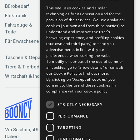
Bürobedarf
Religion &
This site uses cookies and similar
Kameras & Optik
Feierlichkeiten
technologies for its operation and for the
Elektronik
Kunst &
provision of the services. We use analytical
Software
Fahrzeuge &
Unterhaltung
cookies (our own and from third parties) to
understand and improve the user’s
Teile
Spielzeuge &
Medien
browsing experience, and profiling cookies
Spiele
Für Erwachsene
(our own and third party) to send you
Sportartikel
advertisements in line with your
preferences when surfing the web.
Taschen & Gepäck
To modify or opt-out of the use of some or
Tiere & Tierbedarf
all cookies, go to "Show details" or consult
our Cookie Policy to find out more.
Wirtschaft & Industrie
By clicking on “Accept all cookies” you
consent to the use of these cookies.
In
compliance with our cookie policy.
STRICTLY NECESSARY
Bedingungen & Konditionen
PERFORMANCE
Cookie-Richtlinie
Datenschutzrichtlinie
TARGETING
Via Scialoia, 49, Florenz,
Kontaktiere uns
Italien
FUNCTIONALITY