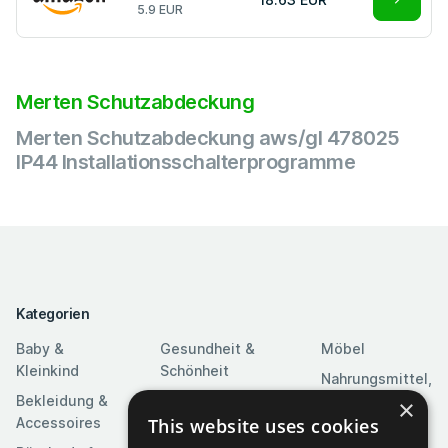
5.9 EUR
Merten Schutzabdeckung
Merten Schutzabdeckung aws/gl 478025
IP44 Installationsschalterprogramme
Kategorien
Baby &
Gesundheit &
Möbel
Kleinkind
Schönheit
Nahrungsmittel,
Bekleidung &
Heim & Garten
Getränke &
×
Accessoires
Tabak
This website uses cookies
Heimwerkerbedarf