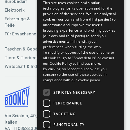
Bürobedarf
Religion &
This site uses cookies and similar
Kameras & Optik
Feierlichkeiten
technologies for its operation and for the
Elektronik
Kunst &
provision of the services. We use analytical
Software
Fahrzeuge &
Unterhaltung
cookies (our own and from third parties) to
understand and improve the user’s
Teile
Spielzeuge &
Medien
browsing experience, and profiling cookies
Spiele
Für Erwachsene
(our own and third party) to send you
Sportartikel
advertisements in line with your
preferences when surfing the web.
Taschen & Gepäck
To modify or opt-out of the use of some or
Tiere & Tierbedarf
all cookies, go to "Show details" or consult
our Cookie Policy to find out more.
Wirtschaft & Industrie
By clicking on “Accept all cookies” you
consent to the use of these cookies.
In
compliance with our cookie policy.
STRICTLY NECESSARY
Bedingungen & Konditionen
PERFORMANCE
Cookie-Richtlinie
Datenschutzrichtlinie
TARGETING
Via Scialoia, 49, Florenz,
Kontaktiere uns
Italien
FUNCTIONALITY
VAT IT06534300485