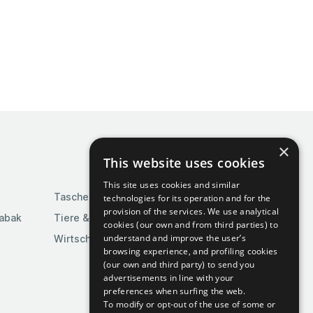
×
This website uses cookies
This site uses cookies and similar
Taschen & Gepäck
technologies for its operation and for the
provision of the services. We use analytical
Tabak
Tiere & Tierbedarf
cookies (our own and from third parties) to
understand and improve the user’s
Wirtschaft & Industrie
browsing experience, and profiling cookies
(our own and third party) to send you
advertisements in line with your
preferences when surfing the web.
To modify or opt-out of the use of some or