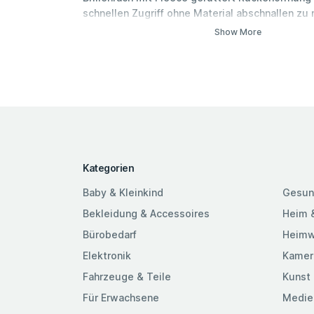
schnellen Zugriff ohne Material abschnallen z
Separates Fach für Sicherheitsausrüstung mit 
Show More
Verstärkung für Schaufel Zwei separate, verst
Befestigungsriemen um Ski (diagonal oder A-F
Snowboard oder Schneeschuhe zu fixieren Vorri
Trinksystem (deuter Streamer 2.0 oder 3.0 - ni
Kategorien
Baby & Kleinkind
Gesun
Bekleidung & Accessoires
Heim 
Bürobedarf
Heimw
Elektronik
Kamer
Fahrzeuge & Teile
Kunst 
Für Erwachsene
Medie