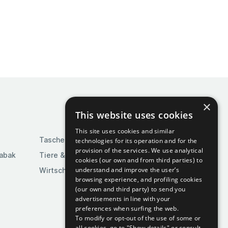
×
This website uses cookies
This site uses cookies and similar
Taschen & Gepäck
technologies for its operation and for the
provision of the services. We use analytical
Tabak
Tiere & Tierbedarf
cookies (our own and from third parties) to
understand and improve the user’s
Wirtschaft & Industrie
browsing experience, and profiling cookies
(our own and third party) to send you
advertisements in line with your
preferences when surfing the web.
To modify or opt-out of the use of some or
all cookies, go to "Show details" or consult