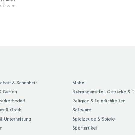
u müssen
Organisation und
aubare
rame),
chtung für
cht enthalten)
dheit & Schönheit
Möbel
& Garten
Nahrungsmittel, Getränke & 
erkerbedarf
Religion & Feierlichkeiten
as & Optik
Software
& Unterhaltung
Spielzeuge & Spiele
n
Sportartikel