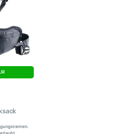
EUR
cksack
tigungsriemen.
 erlaubt