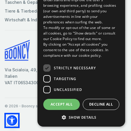
Taschen & Gepäck
browsing experience, and profiling cookies
(our own and third party) to send you
Tiere & Tierbedarf
advertisements in line with your
Wirtschaft & Industrie
preferences when surfing the web.
To modify or opt-out of the use of some or
all cookies, go to "Show details" or consult
our Cookie Policy to find out more.
By clicking on “Accept all cookies” you
Bedingungen & Konditionen
consent to the use of these cookies.
In
compliance with our cookie policy.
Cookie-Richtlinie
Datenschutzrichtlinie
STRICTLY NECESSARY
Via Scialoia, 49, Florenz,
Kontaktiere uns
Italien
TARGETING
VAT IT06534300485
UNCLASSIFIED
ACCEPT ALL
DECLINE ALL
© 2026
- Booncy srl - VAT IT06534300485
SHOW DETAILS