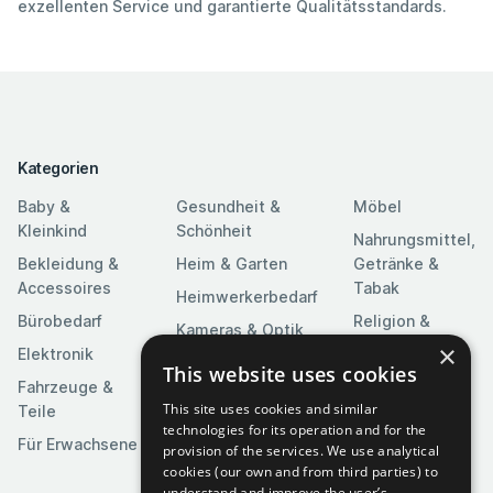
exzellenten Service und garantierte Qualitätsstandards.
Kategorien
Baby &
Gesundheit &
Möbel
Kleinkind
Schönheit
Nahrungsmittel,
Bekleidung &
Heim & Garten
Getränke &
Accessoires
Tabak
Heimwerkerbedarf
Bürobedarf
Religion &
Kameras & Optik
Feierlichkeiten
×
Elektronik
Kunst &
This website uses cookies
Software
Fahrzeuge &
Unterhaltung
This site uses cookies and similar
Teile
Spielzeuge &
Medien
technologies for its operation and for the
Spiele
Für Erwachsene
provision of the services. We use analytical
Sportartikel
cookies (our own and from third parties) to
understand and improve the user’s