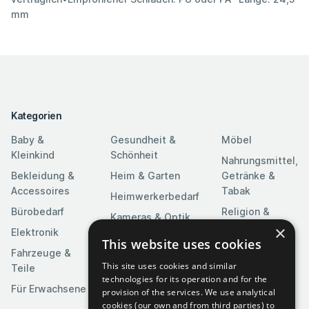
mm
Kategorien
Baby &
Gesundheit &
Möbel
Kleinkind
Schönheit
Nahrungsmittel,
Bekleidung &
Heim & Garten
Getränke &
Accessoires
Tabak
Heimwerkerbedarf
Bürobedarf
Religion &
Kameras & Optik
Feierlichkeiten
×
Elektronik
Kunst &
This website uses cookies
Software
Fahrzeuge &
Unterhaltung
This site uses cookies and similar
Teile
Spielzeuge &
Medien
technologies for its operation and for the
Spiele
Für Erwachsene
provision of the services. We use analytical
Sportartikel
cookies (our own and from third parties) to