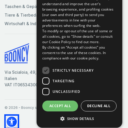
understand and improve the user’s
Taschen & Gepäck
browsing experience, and profiling cookies
(our own and third party) to send you
Tiere & Tierbedarf
advertisements in line with your
Wirtschaft & Industrie
preferences when surfing the web.
To modify or opt-out of the use of some or
all cookies, go to "Show details" or consult
our Cookie Policy to find out more.
By clicking on “Accept all cookies” you
Bedingungen & Konditionen
consent to the use of these cookies.
In
compliance with our cookie policy.
Cookie-Richtlinie
Datenschutzrichtlinie
STRICTLY NECESSARY
Via Scialoia, 49, Florenz,
Kontaktiere uns
Italien
TARGETING
VAT IT06534300485
UNCLASSIFIED
ACCEPT ALL
DECLINE ALL
© 2026
- Booncy srl - VAT IT06534300485
SHOW DETAILS