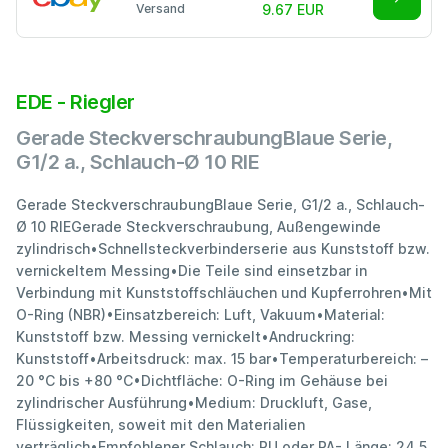
Versand
9.67 EUR
EDE - Riegler
Gerade SteckverschraubungBlaue Serie,
G1/2 a., Schlauch-Ø 10 RIE
Gerade SteckverschraubungBlaue Serie, G1/2 a., Schlauch-
Ø 10 RIEGerade Steckverschraubung, Außengewinde
zylindrisch•Schnellsteckverbinderserie aus Kunststoff bzw.
vernickeltem Messing•Die Teile sind einsetzbar in
Verbindung mit Kunststoffschläuchen und Kupferrohren•Mit
O-Ring (NBR)•Einsatzbereich: Luft, Vakuum•Material:
Kunststoff bzw. Messing vernickelt•Andruckring:
Kunststoff•Arbeitsdruck: max. 15 bar•Temperaturbereich: –
20 °C bis +80 °C•Dichtfläche: O-Ring im Gehäuse bei
zylindrischer Ausführung•Medium: Druckluft, Gase,
Flüssigkeiten, soweit mit den Materialien
verträglich•Empfohlener Schlauch: PU oder PA- Länge: 24,5