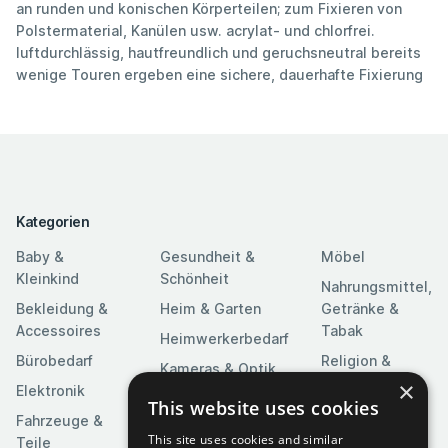
an runden und konischen Körperteilen; zum Fixieren von
Polstermaterial, Kanülen usw. acrylat- und chlorfrei.
luftdurchlässig, hautfreundlich und geruchsneutral bereits
wenige Touren ergeben eine sichere, dauerhafte Fixierung
Kategorien
Baby &
Gesundheit &
Möbel
Kleinkind
Schönheit
Nahrungsmittel,
Bekleidung &
Heim & Garten
Getränke &
Accessoires
Tabak
Heimwerkerbedarf
Bürobedarf
Religion &
Kameras & Optik
Feierlichkeiten
×
Elektronik
Kunst &
This website uses cookies
Software
Fahrzeuge &
Unterhaltung
This site uses cookies and similar
Teile
Spielzeuge &