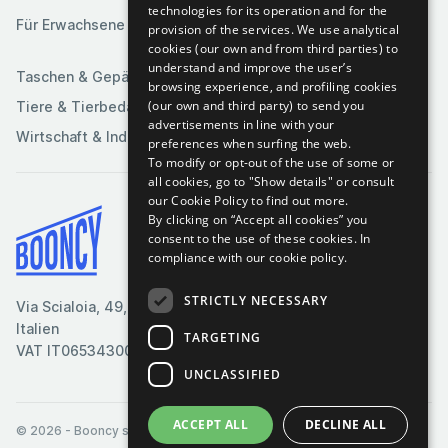
Medien
technologies for its operation and for the
Spiele
Für Erwachsene
provision of the services. We use analytical
Sportartikel
cookies (our own and from third parties) to
understand and improve the user’s
Taschen & Gepäck
browsing experience, and profiling cookies
(our own and third party) to send you
Tiere & Tierbedarf
advertisements in line with your
Wirtschaft & Industrie
preferences when surfing the web.
To modify or opt-out of the use of some or
all cookies, go to "Show details" or consult
our Cookie Policy to find out more.
By clicking on “Accept all cookies” you
Bedingungen & Konditionen
consent to the use of these cookies.
In
compliance with our cookie policy.
Cookie-Richtlinie
Datenschutzrichtlinie
STRICTLY NECESSARY
Via Scialoia, 49, Florenz,
Kontaktiere uns
Italien
TARGETING
VAT IT06534300485
UNCLASSIFIED
ACCEPT ALL
DECLINE ALL
© 2026
- Booncy srl - VAT IT06534300485