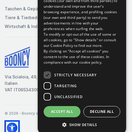
cookies (our own and from third parties) to
understand and improve the user’s
Taschen & Gepäck
browsing experience, and profiling cookies
(our own and third party) to send you
Tiere & Tierbedarf
advertisements in line with your
Wirtschaft & Industrie
preferences when surfing the web.
To modify or opt-out of the use of some or
all cookies, go to "Show details" or consult
our Cookie Policy to find out more.
By clicking on “Accept all cookies” you
Bedingungen & Konditionen
consent to the use of these cookies.
In
compliance with our cookie policy.
Cookie-Richtlinie
Datenschutzrichtlinie
STRICTLY NECESSARY
Via Scialoia, 49, Florenz,
Kontaktiere uns
Italien
TARGETING
VAT IT06534300485
UNCLASSIFIED
ACCEPT ALL
DECLINE ALL
© 2026
- Booncy srl - VAT IT06534300485
SHOW DETAILS