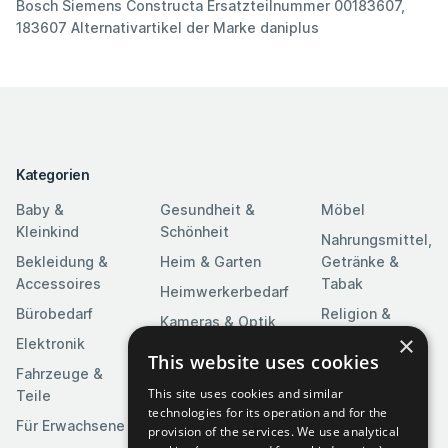
Bosch Siemens Constructa Ersatzteilnummer 00183607,
183607 Alternativartikel der Marke daniplus
Kategorien
Baby &
Gesundheit &
Möbel
Kleinkind
Schönheit
Nahrungsmittel,
Bekleidung &
Heim & Garten
Getränke &
Accessoires
Tabak
Heimwerkerbedarf
Bürobedarf
Religion &
Kameras & Optik
Feierlichkeiten
×
Elektronik
Kunst &
This website uses cookies
Software
Fahrzeuge &
Unterhaltung
This site uses cookies and similar
Teile
Spielzeuge &
Medien
technologies for its operation and for the
Spiele
Für Erwachsene
provision of the services. We use analytical
Sportartikel