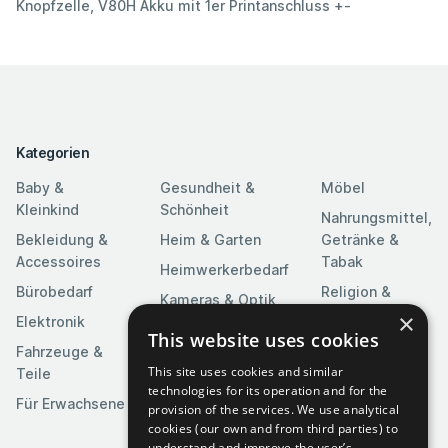
Knopfzelle, V80H Akku mit 1er Printanschluss +-
Kategorien
Baby &
Gesundheit &
Möbel
Kleinkind
Schönheit
Nahrungsmittel,
Bekleidung &
Heim & Garten
Getränke &
Accessoires
Tabak
Heimwerkerbedarf
Bürobedarf
Religion &
Kameras & Optik
Feierlichkeiten
×
Elektronik
Kunst &
This website uses cookies
Software
Fahrzeuge &
Unterhaltung
This site uses cookies and similar
Teile
Spielzeuge &
Medien
technologies for its operation and for the
Spiele
Für Erwachsene
provision of the services. We use analytical
Sportartikel
cookies (our own and from third parties) to
understand and improve the user’s