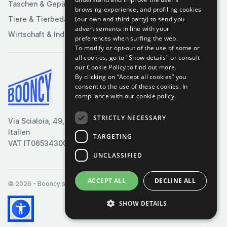
Taschen & Gepäck
browsing experience, and profiling cookies
(our own and third party) to send you
Tiere & Tierbedarf
advertisements in line with your
Wirtschaft & Industrie
preferences when surfing the web.
To modify or opt-out of the use of some or
all cookies, go to "Show details" or consult
our Cookie Policy to find out more.
By clicking on “Accept all cookies” you
Bedingungen & Konditionen
consent to the use of these cookies.
In
compliance with our cookie policy.
Cookie-Richtlinie
Datenschutzrichtlinie
STRICTLY NECESSARY
Via Scialoia, 49, Florenz,
Kontaktiere uns
Italien
TARGETING
VAT IT06534300485
UNCLASSIFIED
ACCEPT ALL
DECLINE ALL
© 2026
- Booncy srl - VAT IT06534300485
SHOW DETAILS