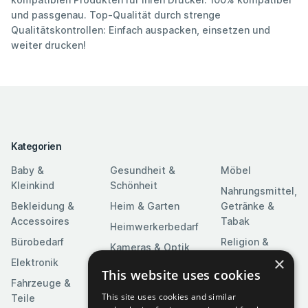
und passgenau. Top-Qualität durch strenge
Qualitätskontrollen: Einfach auspacken, einsetzen und
weiter drucken!
Kategorien
Baby &
Gesundheit &
Möbel
Kleinkind
Schönheit
Nahrungsmittel,
Bekleidung &
Heim & Garten
Getränke &
Accessoires
Tabak
Heimwerkerbedarf
Bürobedarf
Religion &
Kameras & Optik
Feierlichkeiten
×
Elektronik
Kunst &
This website uses cookies
Software
Fahrzeuge &
Unterhaltung
This site uses cookies and similar
Teile
Spielzeuge &
Medien