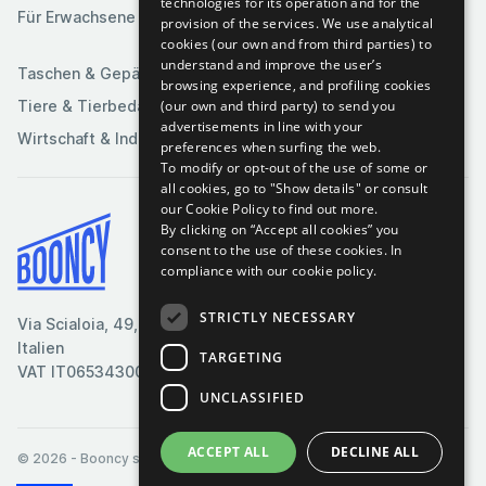
technologies for its operation and for the
Spiele
Für Erwachsene
provision of the services. We use analytical
Sportartikel
cookies (our own and from third parties) to
understand and improve the user’s
Taschen & Gepäck
browsing experience, and profiling cookies
(our own and third party) to send you
Tiere & Tierbedarf
advertisements in line with your
Wirtschaft & Industrie
preferences when surfing the web.
To modify or opt-out of the use of some or
all cookies, go to "Show details" or consult
our Cookie Policy to find out more.
By clicking on “Accept all cookies” you
Bedingungen & Konditionen
consent to the use of these cookies.
In
compliance with our cookie policy.
Cookie-Richtlinie
Datenschutzrichtlinie
STRICTLY NECESSARY
Via Scialoia, 49, Florenz,
Kontaktiere uns
Italien
TARGETING
VAT IT06534300485
UNCLASSIFIED
ACCEPT ALL
DECLINE ALL
© 2026
- Booncy srl - VAT IT06534300485