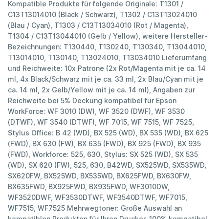
Kompatible Produkte für folgende Originale: T1301 /
C13T13014010 (Black / Schwarz), T1302 / C13T13024010
(Blau / Cyan), T1303 / C13T13034010 (Rot / Magenta),
T1304 / C13T13044010 (Gelb / Yellow), weitere Hersteller-
Bezeichnungen: T130440, T130240, T130340, T13044010,
T13014010, T130140, T13024010, T13034010 Lieferumfang
und Reichweite: 10x Patrone (2x Rot/Magenta mit je ca. 14
ml, 4x Black/Schwarz mit je ca. 33 ml, 2x Blau/Cyan mit je
ca. 14 ml, 2x Gelb/Yellow mit je ca. 14 ml), Angaben zur
Reichweite bei 5% Deckung kompatibel für Epson
WorkForce: WF 3010 (DW), WF 3520 (DWF), WF 3530
(DTWF), WF 3540 (DTWF), WF 7015, WF 7515, WF 7525,
Stylus Office: B 42 (WD), BX 525 (WD), BX 535 (WD), BX 625
(FWD), BX 630 (FW), BX 635 (FWD), BX 925 (FWD), BX 935
(FWD), Workforce: 525, 630, Stylus: SX 525 (WD), SX 535
(WD), SX 620 (FW), 525, 630, B42WD, SX525WD, SX535WD,
SX620FW, BX525WD, BX535WD, BX625FWD, BX630FW,
BX635FWD, BX925FWD, BX935FWD, WF3010DW,
WF3520DWF, WF3530DTWF, WF3540DTWF, WF7015,
WF7515, WF7525 Mehrwegtoner: Große Auswahl an
kompatiblen Produkten für Ihren Drucker. 100% kompatibel