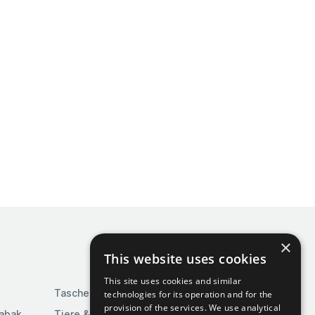
×
This website uses cookies
This site uses cookies and similar
Taschen & Gepäck
technologies for its operation and for the
provision of the services. We use analytical
Tabak
Tiere & Tierbedarf