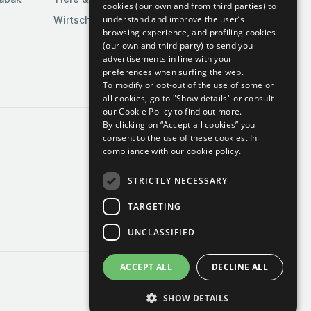
cookies (our own and from third parties) to
understand and improve the user’s
Wirtschaft & Industrie
browsing experience, and profiling cookies
(our own and third party) to send you
advertisements in line with your
preferences when surfing the web.
To modify or opt-out of the use of some or
all cookies, go to "Show details" or consult
our Cookie Policy to find out more.
By clicking on “Accept all cookies” you
consent to the use of these cookies.
In
compliance with our cookie policy.
STRICTLY NECESSARY
TARGETING
UNCLASSIFIED
ACCEPT ALL
DECLINE ALL
SHOW DETAILS