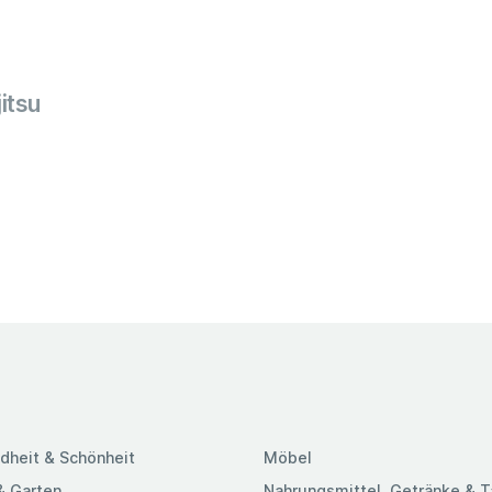
itsu
dheit & Schönheit
Möbel
& Garten
Nahrungsmittel, Getränke & 