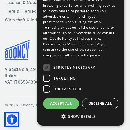
Taschen & Gepäck
browsing experience, and profiling cookies
(our own and third party) to send you
Tiere & Tierbedarf
advertisements in line with your
Wirtschaft & Industrie
preferences when surfing the web.
To modify or opt-out of the use of some or
all cookies, go to "Show details" or consult
our Cookie Policy to find out more.
By clicking on “Accept all cookies” you
Bedingungen & Konditionen
consent to the use of these cookies.
In
compliance with our cookie policy.
Cookie-Richtlinie
Datenschutzrichtlinie
STRICTLY NECESSARY
Via Scialoia, 49, Florenz,
Kontaktiere uns
Italien
TARGETING
VAT IT06534300485
UNCLASSIFIED
ACCEPT ALL
DECLINE ALL
© 2026
- Booncy srl - VAT IT06534300485
SHOW DETAILS