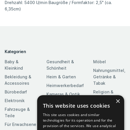
Drehzahl: 5400 U/min Baugröße / Formfaktor: 2,5" (ca.
6,35cm)
Kategorien
Baby &
Gesundheit &
Möbel
Kleinkind
Schönheit
Nahrungsmittel,
Bekleidung &
Heim & Garten
Getränke &
Accessoires
Tabak
Heimwerkerbedarf
Bürobedarf
Religion &
Kameras & Optik
Feierlichkeiten
×
Elektronik
Kunst &
This website uses cookies
Software
Fahrzeuge &
Unterhaltung
This site uses cookies and similar
Teile
Spielzeuge &
Medien
technologies for its operation and for the
Spiele
Für Erwachsene
provision of the services. We use analytical