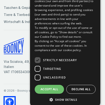
Sportartikel
cookies (our own and from third parties) to
understand and improve the user’s
Taschen & Gepäck
browsing experience, and profiling cookies
(our own and third party) to send you
Tiere & Tierbedarf
advertisements in line with your
Wirtschaft & Industrie
preferences when surfing the web.
To modify or opt-out of the use of some or
all cookies, go to "Show details" or consult
our Cookie Policy to find out more.
By clicking on “Accept all cookies” you
Bedingungen & Konditionen
consent to the use of these cookies.
In
compliance with our cookie policy.
Cookie-Richtlinie
Datenschutzrichtlinie
STRICTLY NECESSARY
Via Scialoia, 49, Florenz,
Kontaktiere uns
Italien
TARGETING
VAT IT06534300485
UNCLASSIFIED
ACCEPT ALL
DECLINE ALL
© 2026
- Booncy srl - VAT IT06534300485
SHOW DETAILS