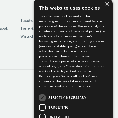
×
This website uses cookies
This site uses cookies and similar
Taschen & Gepäck
technologies for its operation and for the
provision of the services. We use analytical
Tabak
Tiere & Tierbedarf
cookies (our own and from third parties) to
understand and improve the user’s
Wirtschaft & Industrie
browsing experience, and profiling cookies
(our own and third party) to send you
advertisements in line with your
preferences when surfing the web.
To modify or opt-out of the use of some or
all cookies, go to "Show details" or consult
our Cookie Policy to find out more.
By clicking on “Accept all cookies” you
consent to the use of these cookies.
In
compliance with our cookie policy.
STRICTLY NECESSARY
TARGETING
UNCLASSIFIED