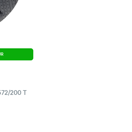
UR
8572/200 T