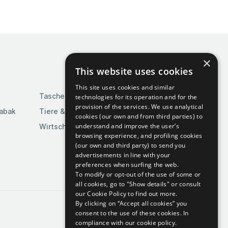
×
This website uses cookies
This site uses cookies and similar
Taschen & Gepäck
technologies for its operation and for the
provision of the services. We use analytical
Tabak
Tiere & Tierbedarf
cookies (our own and from third parties) to
understand and improve the user’s
Wirtschaft & Industrie
browsing experience, and profiling cookies
(our own and third party) to send you
advertisements in line with your
preferences when surfing the web.
To modify or opt-out of the use of some or
all cookies, go to "Show details" or consult
our Cookie Policy to find out more.
By clicking on “Accept all cookies” you
consent to the use of these cookies.
In
compliance with our cookie policy.