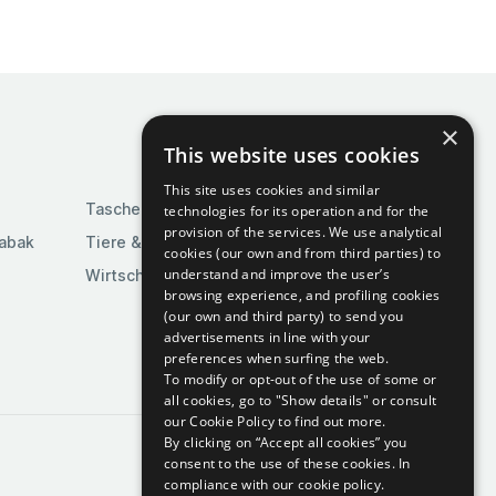
×
This website uses cookies
This site uses cookies and similar
Taschen & Gepäck
technologies for its operation and for the
provision of the services. We use analytical
Tabak
Tiere & Tierbedarf
cookies (our own and from third parties) to
understand and improve the user’s
Wirtschaft & Industrie
browsing experience, and profiling cookies
(our own and third party) to send you
advertisements in line with your
preferences when surfing the web.
To modify or opt-out of the use of some or
all cookies, go to "Show details" or consult
our Cookie Policy to find out more.
By clicking on “Accept all cookies” you
consent to the use of these cookies.
In
compliance with our cookie policy.