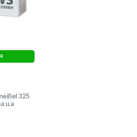
UR
meißel 325
a u.a