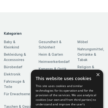
Kategorien
Baby &
Gesundheit &
Möbel
Kleinkind
Schönheit
Nahrungsmittel,
Bekleidung &
Heim & Garten
Getränke &
Accessoires
Tabak
Heimwerkerbedarf
Bürobedarf
Religion &
Kameras & Optik
Feierlichkeiten
×
Elektronik
Kunst &
This website uses cookies
Software
Fahrzeuge &
Unterhaltung
This site uses cookies and similar
Teile
Spielzeuge &
Medien
technologies for its operation and for the
Spiele
Für Erwachsene
provision of the services. We use analytical
Sportartikel
cookies (our own and from third parties) to
understand and improve the user’s
Taschen & Gepäck