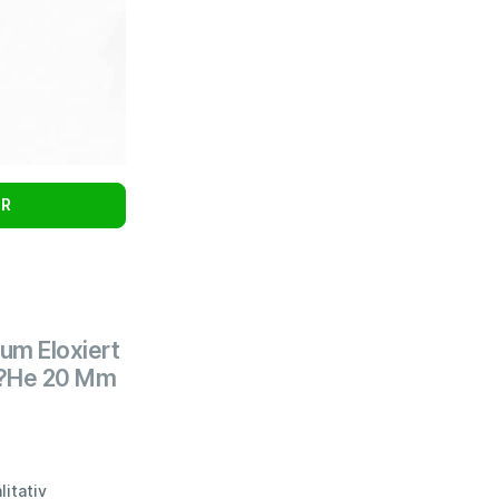
UR
ium Eloxiert
 H?He 20 Mm
itativ