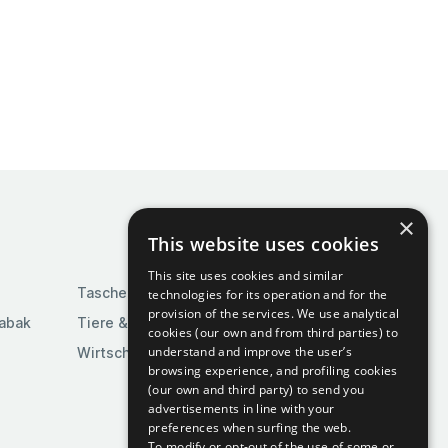
×
This website uses cookies
This site uses cookies and similar
Taschen & Gepäck
technologies for its operation and for the
provision of the services. We use analytical
Tabak
Tiere & Tierbedarf
cookies (our own and from third parties) to
understand and improve the user’s
Wirtschaft & Industrie
browsing experience, and profiling cookies
(our own and third party) to send you
advertisements in line with your
preferences when surfing the web.
To modify or opt-out of the use of some or