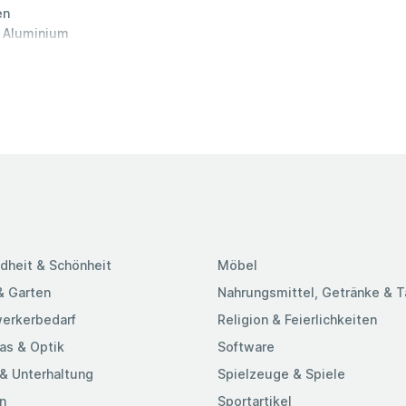
en
 Aluminium
n Stufenkanten
ITALENT:
jeden
KOMBINATION
dernen Farben
ie Treppenkanten
ieren
önnen je nach
n
klebt werden
etallprofilen
dheit & Schönheit
Möbel
st Ihr
e für
& Garten
Nahrungsmittel, Getränke & 
reisen.
erkerbedarf
Religion & Feierlichkeiten
 privat oder
as & Optik
Software
& Unterhaltung
Spielzeuge & Spiele
n
Sportartikel