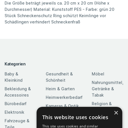
Die Größe beträgt jeweils ca. 20 cm x 20 cm (Höhe x
Durchmesser) Material: Kunststoff PES - Farbe: grün 20
Stück Schneckenschutz Ring schützt Keimlinge vor
Schädlingen verhindert Schneckenfraß
Kategorien
Baby &
Gesundheit &
Möbel
Kleinkind
Schönheit
Nahrungsmittel,
Bekleidung &
Heim & Garten
Getränke &
Accessoires
Tabak
Heimwerkerbedarf
Bürobedarf
Religion &
Kameras & Optik
Feierlichkeiten
×
Elektronik
Kunst &
This website uses cookies
Software
Fahrzeuge &
Unterhaltung
This site uses cookies and similar
Teile
Spielzeuge &