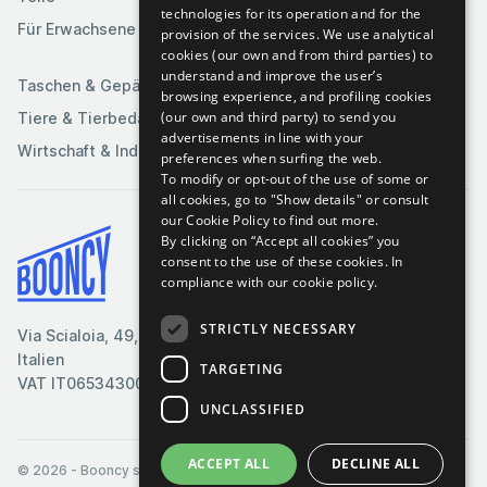
Medien
technologies for its operation and for the
Spiele
Für Erwachsene
provision of the services. We use analytical
Sportartikel
cookies (our own and from third parties) to
understand and improve the user’s
Taschen & Gepäck
browsing experience, and profiling cookies
(our own and third party) to send you
Tiere & Tierbedarf
advertisements in line with your
Wirtschaft & Industrie
preferences when surfing the web.
To modify or opt-out of the use of some or
all cookies, go to "Show details" or consult
our Cookie Policy to find out more.
By clicking on “Accept all cookies” you
Bedingungen & Konditionen
consent to the use of these cookies.
In
compliance with our cookie policy.
Cookie-Richtlinie
Datenschutzrichtlinie
STRICTLY NECESSARY
Via Scialoia, 49, Florenz,
Kontaktiere uns
Italien
TARGETING
VAT IT06534300485
UNCLASSIFIED
ACCEPT ALL
DECLINE ALL
© 2026
- Booncy srl - VAT IT06534300485