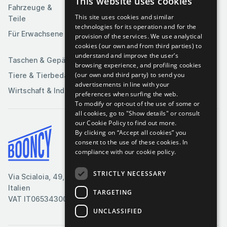
This website uses cookies
Software
Fahrzeuge &
Unterhaltung
This site uses cookies and similar
Teile
Spielzeuge &
Medien
technologies for its operation and for the
Spiele
Für Erwachsene
provision of the services. We use analytical
Sportartikel
cookies (our own and from third parties) to
understand and improve the user’s
Taschen & Gepäck
browsing experience, and profiling cookies
(our own and third party) to send you
Tiere & Tierbedarf
advertisements in line with your
Wirtschaft & Industrie
preferences when surfing the web.
To modify or opt-out of the use of some or
all cookies, go to "Show details" or consult
our Cookie Policy to find out more.
By clicking on “Accept all cookies” you
Bedingungen & Konditionen
consent to the use of these cookies.
In
compliance with our cookie policy.
Cookie-Richtlinie
Datenschutzrichtlinie
STRICTLY NECESSARY
Via Scialoia, 49, Florenz,
Kontaktiere uns
Italien
TARGETING
VAT IT06534300485
UNCLASSIFIED