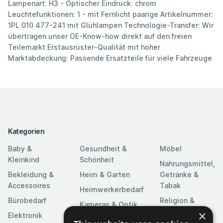
Lampenart: H3 - Optischer Eindruck: chrom
Leuchtefunktionen: 1 - mit Fernlicht paarige Artikelnummer:
1PL 010 477-241 mit Glühlampen Technologie-Transfer: Wir
übertragen unser OE-Know-how direkt auf den freien
Teilemarkt Erstausrüster-Qualität mit hoher
Marktabdeckung: Passende Ersatzteile für viele Fahrzeuge
Kategorien
Baby &
Gesundheit &
Möbel
Kleinkind
Schönheit
Nahrungsmittel,
Bekleidung &
Heim & Garten
Getränke &
Accessoires
Tabak
Heimwerkerbedarf
Bürobedarf
Religion &
Kameras & Optik
Feierlichkeiten
×
Elektronik
Kunst &