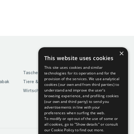
×
This website uses cookies
This site uses cookies and similar
Taschen & Gepäck
technologies for its operation and for the
provision of the services. We use analytical
Tabak
Tiere & Tierbedarf
cookies (our own and from third parties) to
understand and improve the user’s
Wirtschaft & Industrie
browsing experience, and profiling cookies
(our own and third party) to send you
advertisements in line with your
preferences when surfing the web.
To modify or opt-out of the use of some or
all cookies, go to "Show details" or consult
our Cookie Policy to find out more.