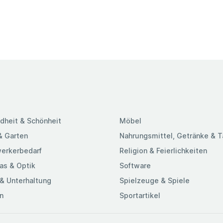
r ist jetzt
tion von Braun
omb Technologie
n
reRasur als
ch-
erer der Series
E4rten und
aut.*vs.
dheit & Schönheit
Möbel
& Garten
Nahrungsmittel, Getränke & 
erkerbedarf
Religion & Feierlichkeiten
 Scherelemente
as & Optik
Software
iden lange und
& Unterhaltung
Spielzeuge & Spiele
n
Sportartikel
 mehr Haare zu,