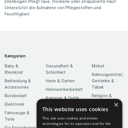
Ellenbogen Pflegt raue, trockene oder strapazierte Haut
Unterstützt die Aufnahme von Pflegestoffen und
Feuchtigkeit
Kategorien
Baby &
Gesundheit &
Möbel
Kleinkind
Schönheit
Nahrungsmittel,
Bekleidung &
Heim & Garten
Getränke &
Accessoires
Tabak
Heimwerkerbedarf
Bürobedarf
Religion &
Kameras & Optik
Feierlichkeiten
×
Elektronik
Kunst &
This website uses cookies
Software
Fahrzeuge &
Unterhaltung
This site uses cookies and similar
Teile
Spielzeuge &
Medien
technologies for its operation and for the
Spiele
Für Erwachsene