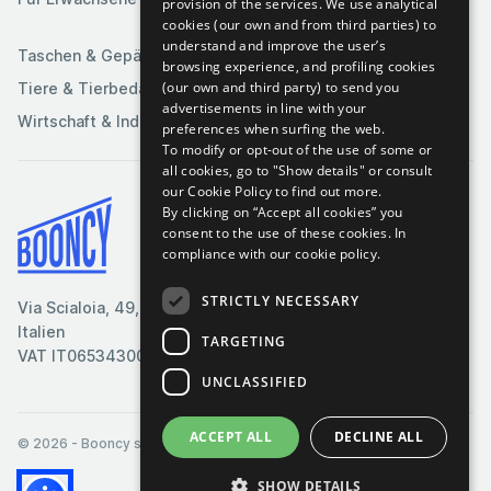
provision of the services. We use analytical
Sportartikel
cookies (our own and from third parties) to
understand and improve the user’s
Taschen & Gepäck
browsing experience, and profiling cookies
(our own and third party) to send you
Tiere & Tierbedarf
advertisements in line with your
Wirtschaft & Industrie
preferences when surfing the web.
To modify or opt-out of the use of some or
all cookies, go to "Show details" or consult
our Cookie Policy to find out more.
By clicking on “Accept all cookies” you
Bedingungen & Konditionen
consent to the use of these cookies.
In
compliance with our cookie policy.
Cookie-Richtlinie
Datenschutzrichtlinie
STRICTLY NECESSARY
Via Scialoia, 49, Florenz,
Kontaktiere uns
Italien
TARGETING
VAT IT06534300485
UNCLASSIFIED
ACCEPT ALL
DECLINE ALL
© 2026
- Booncy srl - VAT IT06534300485
SHOW DETAILS