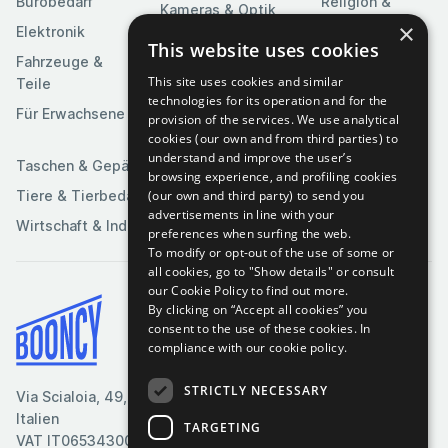
Bürobedarf
Religion &
Kameras & Optik
Feierlichkeiten
×
Elektronik
Kunst &
This website uses cookies
Software
Fahrzeuge &
Unterhaltung
This site uses cookies and similar
Teile
Spielzeuge &
Medien
technologies for its operation and for the
Spiele
Für Erwachsene
provision of the services. We use analytical
Sportartikel
cookies (our own and from third parties) to
understand and improve the user’s
Taschen & Gepäck
browsing experience, and profiling cookies
(our own and third party) to send you
Tiere & Tierbedarf
advertisements in line with your
Wirtschaft & Industrie
preferences when surfing the web.
To modify or opt-out of the use of some or
all cookies, go to "Show details" or consult
our Cookie Policy to find out more.
By clicking on “Accept all cookies” you
Bedingungen & Konditionen
consent to the use of these cookies.
In
compliance with our cookie policy.
Cookie-Richtlinie
Datenschutzrichtlinie
STRICTLY NECESSARY
Via Scialoia, 49, Florenz,
Kontaktiere uns
Italien
TARGETING
VAT IT06534300485