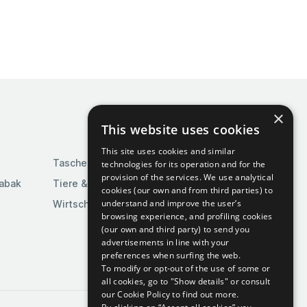
×
This website uses cookies
This site uses cookies and similar
Taschen & Gepäck
technologies for its operation and for the
provision of the services. We use analytical
Tabak
Tiere & Tierbedarf
cookies (our own and from third parties) to
understand and improve the user’s
Wirtschaft & Industrie
browsing experience, and profiling cookies
(our own and third party) to send you
advertisements in line with your
preferences when surfing the web.
To modify or opt-out of the use of some or
all cookies, go to "Show details" or consult
our Cookie Policy to find out more.