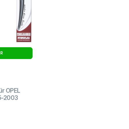
UR
ür OPEL
95-2003