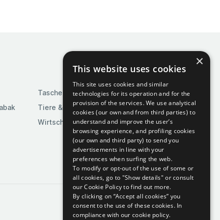
×
This website uses cookies
This site uses cookies and similar
Taschen & Gepäck
technologies for its operation and for the
provision of the services. We use analytical
Tabak
Tiere & Tierbedarf
cookies (our own and from third parties) to
understand and improve the user’s
Wirtschaft & Industrie
browsing experience, and profiling cookies
(our own and third party) to send you
advertisements in line with your
preferences when surfing the web.
To modify or opt-out of the use of some or
all cookies, go to "Show details" or consult
our Cookie Policy to find out more.
By clicking on “Accept all cookies” you
consent to the use of these cookies.
In
compliance with our cookie policy.