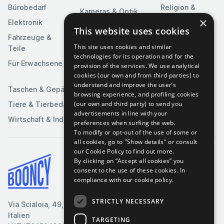
Bürobedarf
Religion &
Kameras & Optik
Feierlichkeiten
×
Elektronik
Kunst &
This website uses cookies
Software
Fahrzeuge &
Unterhaltung
This site uses cookies and similar
Teile
Spielzeuge &
Medien
technologies for its operation and for the
Spiele
Für Erwachsene
provision of the services. We use analytical
Sportartikel
cookies (our own and from third parties) to
understand and improve the user’s
Taschen & Gepäck
browsing experience, and profiling cookies
(our own and third party) to send you
Tiere & Tierbedarf
advertisements in line with your
Wirtschaft & Industrie
preferences when surfing the web.
To modify or opt-out of the use of some or
all cookies, go to "Show details" or consult
our Cookie Policy to find out more.
By clicking on “Accept all cookies” you
Bedingungen & Konditionen
consent to the use of these cookies.
In
compliance with our cookie policy.
Cookie-Richtlinie
Datenschutzrichtlinie
STRICTLY NECESSARY
Via Scialoia, 49, Florenz,
Kontaktiere uns
Italien
TARGETING